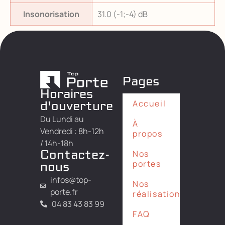
Insonorisation
31.0 (-1;-4) dB
Pages
Horaires
Accueil
d'ouverture
Du Lundi au
À
Vendredi : 8h-12h
propos
/ 14h-18h
Contactez-
Nos
portes
nous
infos@top-
Nos
porte.fr
réalisations
04 83 43 83 99
FAQ