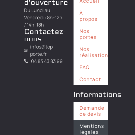
Accueil
d'ouverture
Du Lundi au
À
Vendredi : 8h-12h
propos
/ 14h-18h
Contactez-
Nos
portes
nous
infos@top-
Nos
porte.fr
réalisations
04 83 43 83 99
FAQ
Contact
Informations
Demande
de devis
Mentions
légales