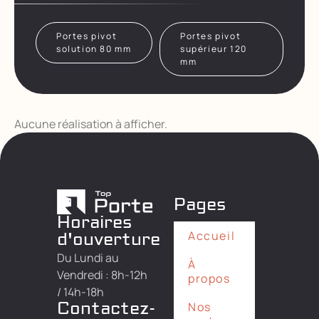
Portes pivot
Portes pivot
solution 80 mm
supérieur 120
mm
Aucune réalisation à afficher.
Pages
Horaires
Accueil
d'ouverture
Du Lundi au
À
Vendredi : 8h-12h
propos
/ 14h-18h
Contactez-
Nos