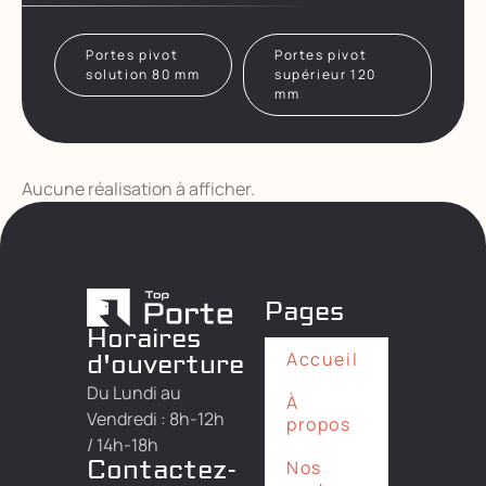
Portes pivot
Portes pivot
solution 80 mm
supérieur 120
mm
Aucune réalisation à afficher.
Pages
Horaires
Accueil
d'ouverture
Du Lundi au
À
Vendredi : 8h-12h
propos
/ 14h-18h
Contactez-
Nos